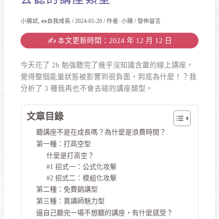
小腸試
,
🌭自我成長
/
2024-01-20
/ 作者:
小腸
/
發佈留言
✍️ 本文更新時間：2024 年 12 月 12 日
今天花了 2h 勉強聽完了幾乎沒知識含量的線上講座，
覺得整個能量狀態被影響到很負面，到底為什麼！？我
分析了 3 種我再也不會去碰的講座類型。
文章目錄
聽講座不是在成長嗎？為什麼是浪費時間？
第一種：打高空型
什麼是打高空？
#1 招式一：公式化攻擊
#2 招式二：模組化攻擊
第二種：免費銷講型
第三種：賣講師魅力型
逼自己聽完一場不想聽的講座，有什麼感受？