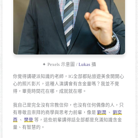
✦ Pexels 示意圖 /
Lukas
攝
你覺得講硬派知識的老師，IG全部都貼旅遊美食開開心
心的照片影片，這種人演講會有含金量嗎？我並不覺
得，畢竟時間花在哪，成就就在哪。
我自己是完全沒有宗教信仰，也沒有任何偶像的人，只
有尊敬且崇拜的商學與思考力前輩，像是
劉潤
、
劉奕
酉
、
樊登
等，這些前輩講得話全部都是充滿知識含金
量、有智慧的。