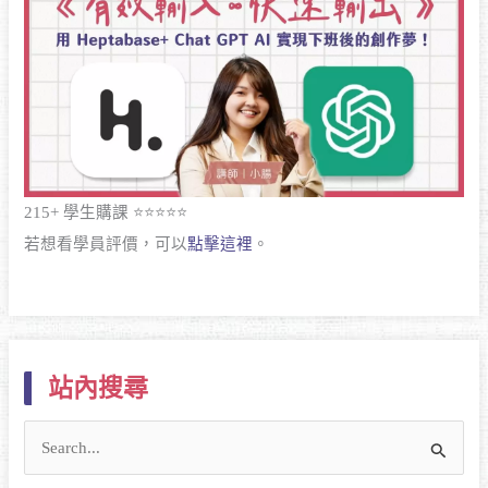
215+ 學生購課 ⭐⭐⭐⭐⭐
若想看學員評價，可以
點擊這裡
。
站內搜尋
搜
尋