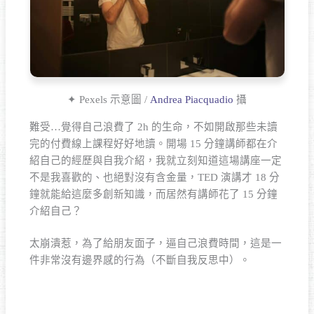
✦ Pexels 示意圖 /
Andrea Piacquadio
攝
難受…覺得自己浪費了 2h 的生命，不如開啟那些未讀
完的付費線上課程好好地讀。開場 15 分鐘講師都在介
紹自己的經歷與自我介紹，我就立刻知道這場講座一定
不是我喜歡的、也絕對沒有含金量，TED 演講才 18 分
鐘就能給這麼多創新知識，而居然有講師花了 15 分鐘
介紹自己？
太崩潰惹，為了給朋友面子，逼自己浪費時間，這是一
件非常沒有邊界感的行為（不斷自我反思中）。