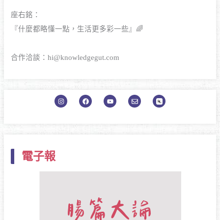
座右銘：
『什麼都略懂一點，生活更多彩一些』🌈
合作洽談：
hi@knowledgegut.com
I
F
Y
E
H
n
a
o
n
e
s
c
u
v
p
t
e
t
e
t
a
b
u
l
a
g
o
b
o
-
r
o
e
p
l
a
k
e
o
m
g
電子報
o
-
l
i
g
h
t
-
s
v
g