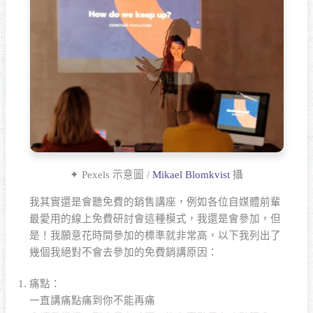
✦ Pexels 示意圖 /
Mikael Blomkvist
攝
我其實還是會聽免費的銷售講座，例如各位自媒體前輩
最愛用的線上免費研討會這種模式，我還是會參加，但
是！我願意花時間參加的標準就非常高，以下我列出了
幾個我絕對不會去參加的免費銷講原因：
痛點：
一直講痛點痛到你不能再痛