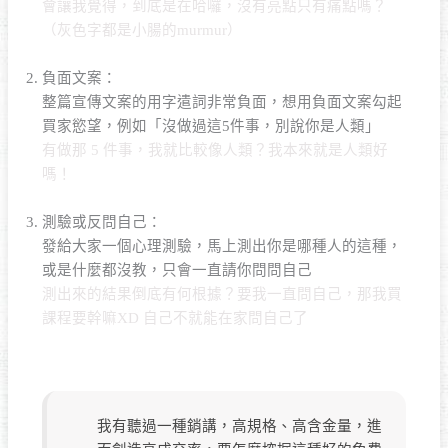
會讓我覺得，到底是在哈囉，沒有亮點只有痛點嗎？
（灰色字都是小腸的murmur）
負面文案：
整篇宣傳文案的用字遣詞非常負面，想用負面文案勾起
買家慾望，例如「沒做過這5件事，別說你是人類」
有做那 5 件事，我就比較像人類？我本來就是人類好
嗎！
測驗或反問自己：
發給大家一個心理測驗，馬上測出你是哪種人的這種，
或是什麼都沒教，只會一直請你問問自己
測出來的結果倒底有何根據？要我一直問自己，那我買
課程要幹嘛XD 自己不就能在家問自己了
我有聽過一種銷講，高規格、高含金量，進