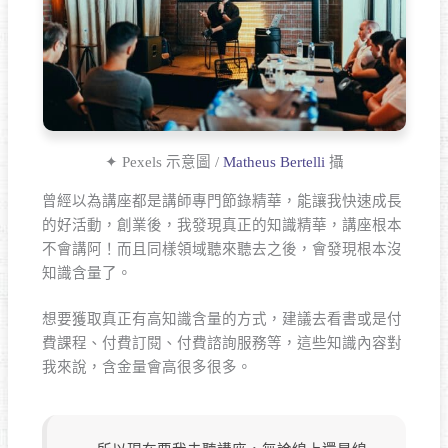
✦ Pexels 示意圖 /
Matheus Bertelli
攝
曾經以為講座都是講師專門節錄精華，能讓我快速成長
的好活動，創業後，我發現真正的知識精華，講座根本
不會講阿！而且同樣領域聽來聽去之後，會發現根本沒
知識含量了。
想要獲取真正有高知識含量的方式，建議去看書或是付
費課程、付費訂閱、付費諮詢服務等，這些知識內容對
我來說，含金量會高很多很多。