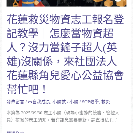
報
名
花蓮救災物資志工報名登
登
記
記教學｜怎麼當物資超
教
學
人？沒力當鏟子超人(英
｜
怎
雄)沒關係，來社團法人
麼
當
花蓮縣角兒愛心公益協會
物
資
幫忙吧！
超
人？
發佈留言
/
🌭自我成長
,
小腸試
/
小腸
/
SOP教學
,
救災
沒
力
本篇為 2025/09/30 志工小腸（現場小蜜蜂的統籌、管控人
當
員）撰寫的志工須知，若有訊息需要更新，請直接私 […]
鏟
子