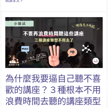
閱讀全文 »
超
人
(英
為
雄)
什
沒
麼
關
我
係，
要
來
逼
社
自
團
己
法
聽
人
不
花
為什麼我要逼自己聽不喜
喜
蓮
歡
縣
歡的講座？３種根本不用
的
角
講
兒
浪費時間去聽的講座類型
座？
愛
３