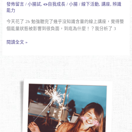
心
發佈留言
/
小腸試
,
🌭自我成長
/
小腸
/
線下活動
,
講座
,
辨識
種
公
能力
根
益
本
今天花了 2h 勉強聽完了幾乎沒知識含量的線上講座，覺得整
協
不
個能量狀態被影響到很負面，到底為什麼！？我分析了 3
會
用
幫
浪
閱讀全文 »
忙
費
吧！
時
間
去
聽
的
講
座
類
型