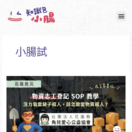
跳
至
主
要
內
容
小腸試
花
蓮
救
災
物
資
志
工