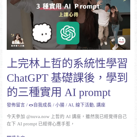
林
上
哲
的
系
統
性
學
上完林上哲的系統性學習
習
ChatGPT
ChatGPT 基礎課後，學到
基
礎
的三種實用 AI prompt
課
後，
發佈留言
/
🌭自我成長
/
小腸
/
AI
,
線下活動
,
講座
學
到
今天參加 @nuva.now 上哲的 AI 講座，雖然我已經覺得自己
的
在下 AI prompt 已經得心應手惹，
三
種