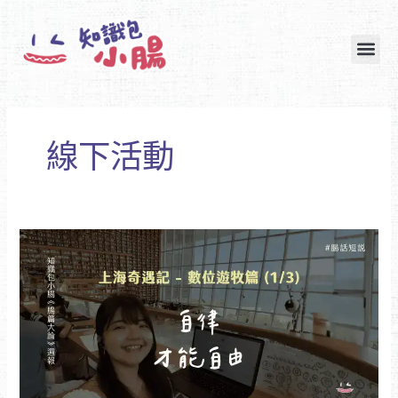
跳
至
主
要
內
容
線下活動
［腸
篇
#20］
上
海
奇
遇
記-