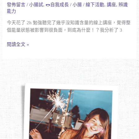
發佈留言
/
小腸試
,
🌭自我成長
/
小腸
/
線下活動
,
講座
,
辨識
種
能力
根
本
今天花了 2h 勉強聽完了幾乎沒知識含量的線上講座，覺得整
不
個能量狀態被影響到很負面，到底為什麼！？我分析了 3
用
浪
閱讀全文 »
費
時
間
去
聽
的
講
座
類
型