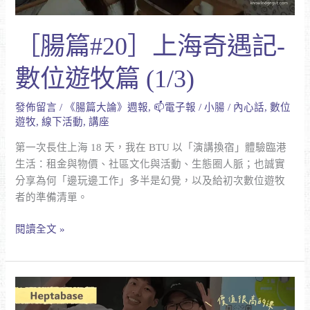
數
位
［腸篇#20］上海奇遇記-
遊
牧
數位遊牧篇 (1/3)
篇
(1/3)
發佈留言
/
《腸篇大論》週報
,
📫電子報
/
小腸
/
內心話
,
數位
遊牧
,
線下活動
,
講座
第一次長住上海 18 天，我在 BTU 以「演講換宿」體驗臨港
生活：租金與物價、社區文化與活動、生態圈人脈；也誠實
分享為何「邊玩邊工作」多半是幻覺，以及給初次數位遊牧
者的準備清單。
閱讀全文 »
上
完