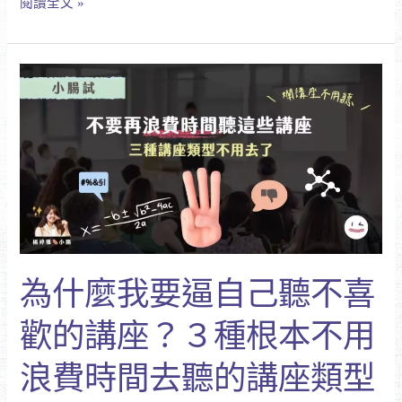
閱讀全文 »
實
用
AI
為
prompt
什
麼
我
要
逼
自
己
聽
不
為什麼我要逼自己聽不喜
喜
歡
歡的講座？３種根本不用
的
講
浪費時間去聽的講座類型
座？
３