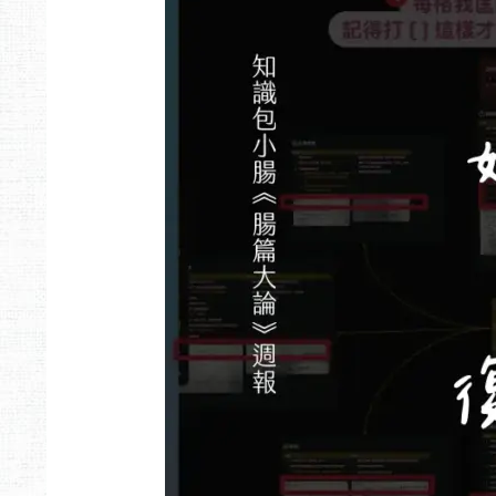
篇
#23］
用
Heptabase
和
伴
侶
一
起
復
盤、
制
定
年
度
目
標