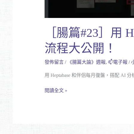
流
程
大
［腸篇#23］用 
公
開！
流程大公開！
發佈留言
/
《腸篇大論》週報
,
📫電子報
/
用 Heptabase 和伴侶每月復盤，搭
閱讀全文 »