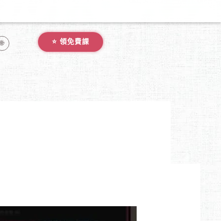
⭐️ 領免費課
🌐