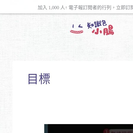
跳
加入 1,000 人↑ 電子報訂閱者的行列，立即訂
至
主
要
內
容
目標
［腸