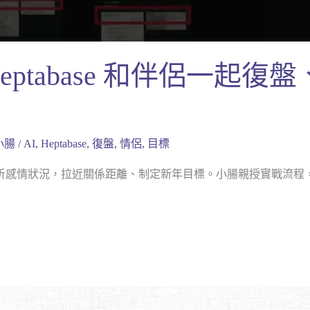
Heptabase 和伴侶一起
小腸
/
AI
,
Heptabase
,
復盤
,
情侶
,
目標
配 AI 分析感情狀況，拉近關係距離、制定新年目標。小腸親授實戰