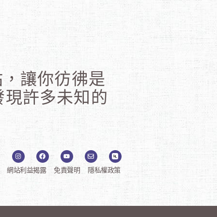
站，讓你彷彿是
發現許多未知的
I
F
Y
E
H
n
a
o
n
e
s
c
u
v
p
t
e
t
e
t
a
b
u
l
a
網站利益揭露
免責聲明
隱私權政策
g
o
b
o
-
r
o
e
p
l
a
k
e
o
m
g
o
-
l