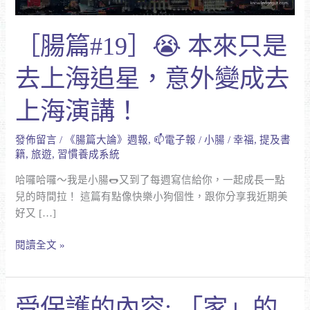
去
上
［腸篇#19］😭 本來只是
海
追
去上海追星，意外變成去
星，
意
上海演講！
外
變
發佈留言
/
《腸篇大論》週報
,
📫電子報
/
小腸
/
幸福
,
提及書
成
籍
,
旅遊
,
習慣養成系統
去
上
哈囉哈囉～我是小腸🌭又到了每週寫信給你，一起成長一點
海
兒的時間拉！ 這篇有點像快樂小狗個性，跟你分享我近期美
演
好又 […]
講！
閱讀全文 »
受
受保護的內容: 「家」的