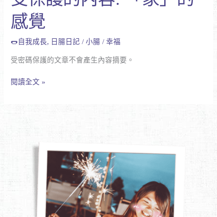
保
感覺
護
的
內
🌭自我成長
,
日腸日記
/
小腸
/
幸福
容:
受密碼保護的文章不會產生內容摘要。
「家」
的
閱讀全文 »
感
覺