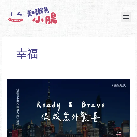
跳
至
主
要
內
容
幸福
［腸
篇
#19］
😭
本
來
只
是